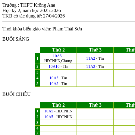
Trường : THPT Krông Ana
Học kỳ 2, năm học 2025-2026
TKB có tác dụng từ: 27/04/2026
Thời khóa biểu giáo viên: Phạm Thái Sơn
BUỔI SÁNG
Thứ 2
Thứ 3
Thứ
10A5
-
1
11A2
- Tin
HĐTNHN,Chung
2
10A10
- Tin
11A2
- Tin
3
4
10A5
- Tin
5
10A5
- Tin
BUỔI CHIỀU
Thứ 2
Thứ 3
Thứ
1
10A5
- HĐTNHN
2
10A5
- HĐTNHN
3
4
5