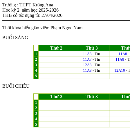
Trường : THPT Krông Ana
Học kỳ 2, năm học 2025-2026
TKB có tác dụng từ: 27/04/2026
Thời khóa biểu giáo viên: Phạm Ngọc Nam
BUỔI SÁNG
Thứ 2
Thứ 3
Thứ
1
11A3
- Tin
11A8
-
2
11A7
- Tin
11A8
- T
3
12A3
- Tin
4
11A8
- Tin
12A10
- 
5
BUỔI CHIỀU
Thứ 2
Thứ 3
Thứ
1
2
3
4
5