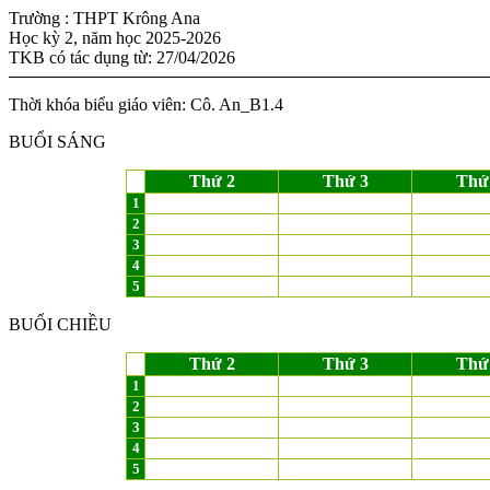
Trường : THPT Krông Ana
Học kỳ 2, năm học 2025-2026
TKB có tác dụng từ: 27/04/2026
Thời khóa biểu giáo viên: Cô. An_B1.4
BUỔI SÁNG
Thứ 2
Thứ 3
Thứ
1
2
3
4
5
BUỔI CHIỀU
Thứ 2
Thứ 3
Thứ
1
2
3
4
5