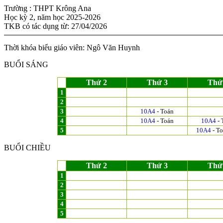
Trường : THPT Krông Ana
Học kỳ 2, năm học 2025-2026
TKB có tác dụng từ: 27/04/2026
Thời khóa biểu giáo viên: Ngô Văn Huynh
BUỔI SÁNG
Thứ 2
Thứ 3
Thứ
1
2
3
10A4
- Toán
4
10A4
- Toán
10A4
- 
5
10A4
- T
BUỔI CHIỀU
Thứ 2
Thứ 3
Thứ
1
2
3
4
5