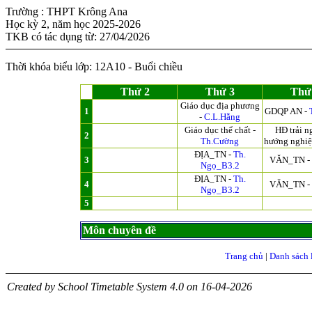
Trường : THPT Krông Ana
Học kỳ 2, năm học 2025-2026
TKB có tác dụng từ: 27/04/2026
Thời khóa biểu lớp: 12A10 - Buổi chiều
Thứ 2
Thứ 3
Thứ
Giáo dục địa phương
1
GDQP AN -
-
C.L.Hằng
Giáo dục thể chất -
HĐ trải n
2
Th.Cường
hướng nghiệ
ĐỊA_TN -
Th.
3
VĂN_TN -
Ngọ_B3.2
ĐỊA_TN -
Th.
4
VĂN_TN -
Ngọ_B3.2
5
Môn chuyên đề
Trang chủ
|
Danh sách 
Created by School Timetable System 4.0 on 16-04-2026