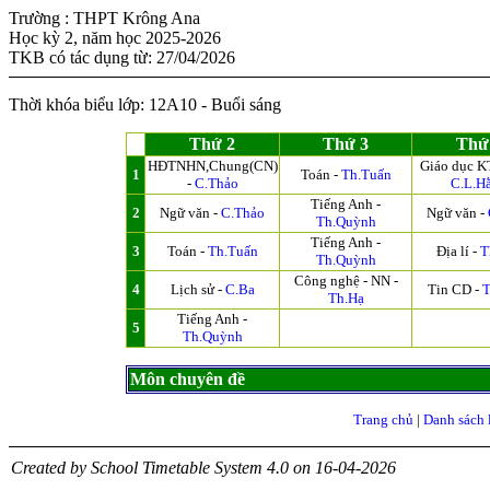
Trường : THPT Krông Ana
Học kỳ 2, năm học 2025-2026
TKB có tác dụng từ: 27/04/2026
Thời khóa biểu lớp: 12A10 - Buổi sáng
Thứ 2
Thứ 3
Thứ
HĐTNHN,Chung(CN)
Giáo dục K
1
Toán -
Th.Tuấn
-
C.Thảo
C.L.H
Tiếng Anh -
2
Ngữ văn -
C.Thảo
Ngữ văn -
Th.Quỳnh
Tiếng Anh -
3
Toán -
Th.Tuấn
Địa lí -
T
Th.Quỳnh
Công nghệ - NN -
4
Lịch sử -
C.Ba
Tin CD -
Th.Hạ
Tiếng Anh -
5
Th.Quỳnh
Môn chuyên đề
Trang chủ
|
Danh sách 
Created by School Timetable System 4.0 on 16-04-2026