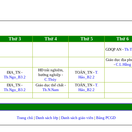
Thứ 3
Thứ 4
Thứ 5
Thứ 6
GDQP AN -
Th.T
Giáo dục địa p
-
C.L.Hằng
HĐ trải nghiệm,
ĐỊA_TN -
TOÁN_TN -
T.
hướng nghiệp -
Th.Ngọ_B3.2
Hảo_B2.2
C.Thúy
ĐỊA_TN -
Giáo dục thể chất -
TOÁN_TN -
T.
Th.Ngọ_B3.2
Th.N.Nam
Hảo_B2.2
Trang chủ
|
Danh sách lớp
|
Danh sách giáo viên
|
Bảng PCGD