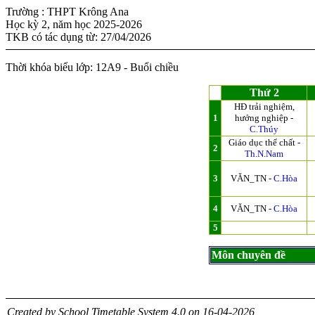
Trường : THPT Krông Ana
Học kỳ 2, năm học 2025-2026
TKB có tác dụng từ: 27/04/2026
Thời khóa biểu lớp: 12A9 - Buổi chiều
Thứ 2
HĐ trải nghiệm,
1
hướng nghiệp -
C.Thúy
Giáo dục thể chất -
2
Th.N.Nam
3
VĂN_TN -
C.Hòa
4
VĂN_TN -
C.Hòa
5
Môn chuyên đề
Created by School Timetable System 4.0 on 16-04-2026