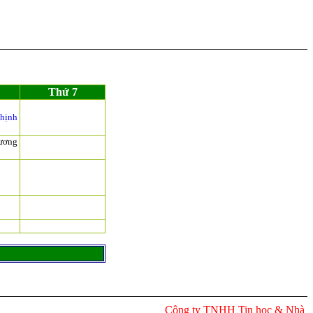
Thứ 7
hịnh
hương
Công ty TNHH Tin học & Nhà trườn