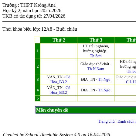
Trường : THPT Krông Ana
Học kỳ 2, năm học 2025-2026
TKB có tác dụng từ: 27/04/2026
Thời khóa biểu lớp: 12A8 - Buổi chiều
Thứ 2
Thứ 3
Thứ
HĐ trải nghiệm,
1
hướng nghiệp -
Th.Sơn
HĐ trải n
Giáo dục thể chất -
2
hướng ng
Th.N.Nam
Th.S
VĂN_TN -
Cô
Giáo dục đị
3
ĐỊA_TN -
Th.Ngọ
Hòa_B3.2
-
C.L.H
VĂN_TN -
Cô
4
ĐỊA_TN -
Th.Ngọ
Hòa_B3.2
5
Môn chuyên đề
Trang chủ
|
Danh sách 
Created by School Timetable System 4.0 on 16-04-2026