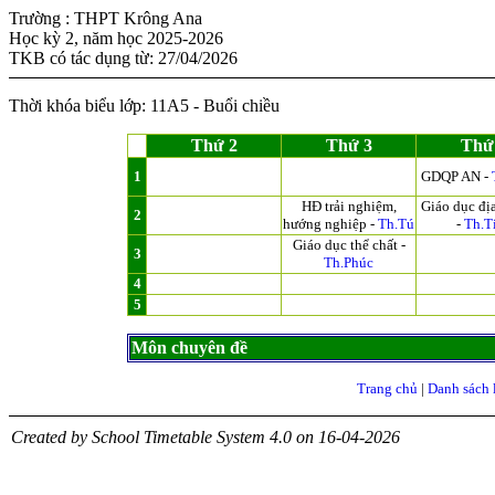
Trường : THPT Krông Ana
Học kỳ 2, năm học 2025-2026
TKB có tác dụng từ: 27/04/2026
Thời khóa biểu lớp: 11A5 - Buổi chiều
Thứ 2
Thứ 3
Thứ
1
GDQP AN -
HĐ trải nghiệm,
Giáo dục đị
2
hướng nghiệp -
Th.Tú
-
Th.T
Giáo dục thể chất -
3
Th.Phúc
4
5
Môn chuyên đề
Trang chủ
|
Danh sách 
Created by School Timetable System 4.0 on 16-04-2026