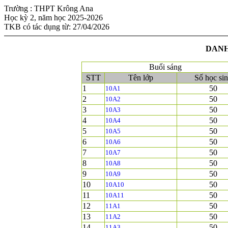
Trường : THPT Krông Ana
Học kỳ 2, năm học 2025-2026
TKB có tác dụng từ: 27/04/2026
DANH
Buổi sáng
STT
Tên lớp
Số học si
1
50
10A1
2
50
10A2
3
50
10A3
4
50
10A4
5
50
10A5
6
50
10A6
7
50
10A7
8
50
10A8
9
50
10A9
10
50
10A10
11
50
10A11
12
50
11A1
13
50
11A2
14
50
11A3