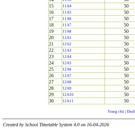
15
50
11A4
16
50
11A5
17
50
11A6
18
50
11A7
19
50
11A8
20
50
12A1
21
50
12A2
22
50
12A3
23
50
12A4
24
50
12A5
25
50
12A6
26
50
12A7
27
50
12A8
28
50
12A9
29
50
12A10
30
50
12A11
Trang chủ
|
Danh
Created by School Timetable System 4.0 on 16-04-2026