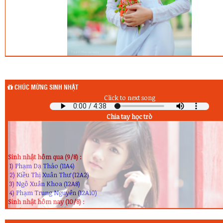
CHÚC MỪNG SINH NHẬT
Click to next song
Chia tay học trò
Sinh nhật hôm qua (9/8) :
1) Phạm Dạ Thảo (11A4)
2) Kiều Thị Xuân Thư (12A2)
3) Ngô Xuân Khoa (12A8)
4) Phạm Trung Nguyên (12A10)
Sinh nhật hôm nay (10/8) :
1) Lâm Quang Huy (10A5)
2) Bùi Thị Thùy Anh (10A9)
3) Nguyễn Hà My (10A10)