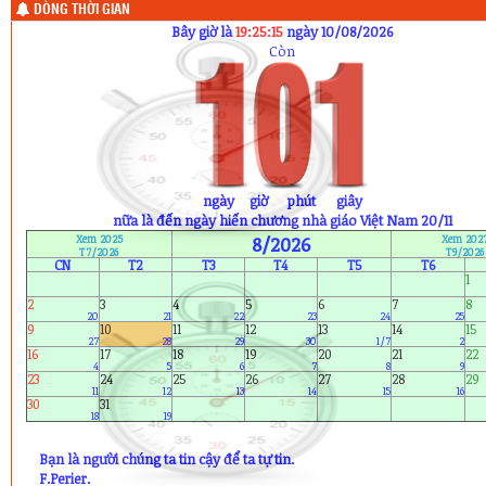
4) Trần Thị Thủy Chung (11A7)
DÒNG THỜI GIAN
5) Nguyễn Thị Lệ Thắm (11A8)
Bây giờ là
19:25:17
ngày 10/08/2026
6) Phan Thị Anh Thư (12A1)
Còn
Sinh nhật ngày mai (11/8) :
1) Lại Thị Hoài Thu (12A11)
ngày
11
giờ
34
phút
43
giây
nữa là đến ngày hiến chương nhà giáo Việt Nam 20/11
Xem 2025
8/2026
Xem 202
T7/2026
T9/2026
CN
T2
T3
T4
T5
T6
1
2
3
4
5
6
7
8
20
21
22
23
24
25
9
10
11
12
13
14
15
27
28
29
30
1/7
2
16
17
18
19
20
21
22
4
5
6
7
8
9
23
24
25
26
27
28
29
11
12
13
14
15
16
30
31
18
19
Bạn là người chúng ta tin cậy để ta tự tin.
F.Perier.