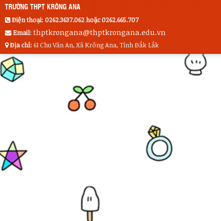
TRƯỜNG THPT KRÔNG ANA
Điện thoại:
0262.3637.062 hoặc 0262.665.707
thptkrongana@thptkrongana.edu.vn
Email:
Địa chỉ:
61 Chu Văn An, Xã Krông Ana, Tỉnh Đắk Lắk