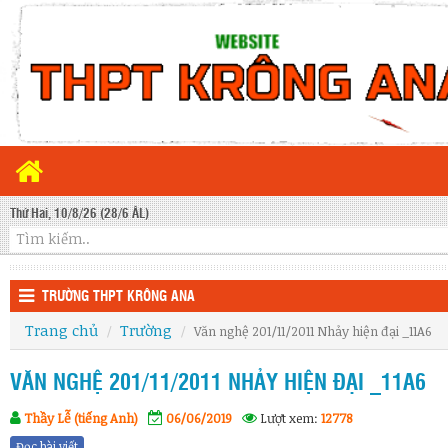
Thứ Hai, 10/8/26 (28/6 ÂL)
TRƯỜNG THPT KRÔNG ANA
Trang chủ
Trường
Văn nghệ 201/11/2011 Nhảy hiện đại _11A6
VĂN NGHỆ 201/11/2011 NHẢY HIỆN ĐẠI _11A6
Thầy Lễ (tiếng Anh)
06/06/2019
Lượt xem:
12778
Đọc bài viết