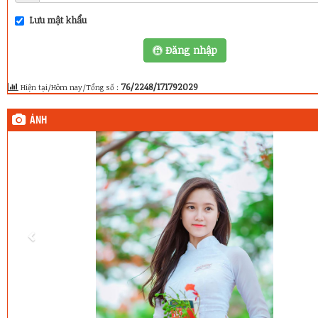
Lưu mật khẩu
Đăng nhập
76/2248/171792029
Hiện tại/Hôm nay/Tổng số :
ẢNH