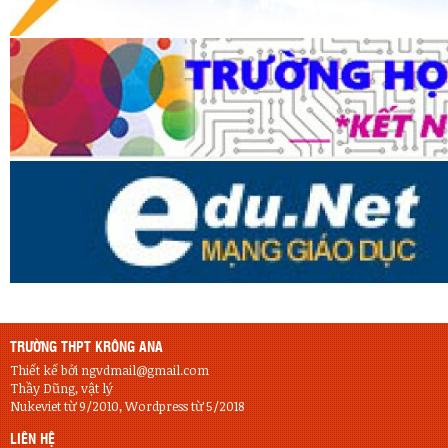
TRƯỜNG THPT KRÔNG ANA
Thiết kế bởi ngvdmail@gmail.com
Thầy Dũng, vật lý
Nukeviet từ 9/2010, Wordpress từ 5/2018
LIÊN HỆ